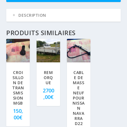
DESCRIPTION
PRODUITS SIMILAIRES
CROI
REM
CABL
SILLO
ORQ
E DE
N DE
UE
MASS
TRAN
E
2700
SMIS
NEUF
,00
€
SION
POUR
MGB
NISSA
N
150,
NAVA
00
€
RRA
D22